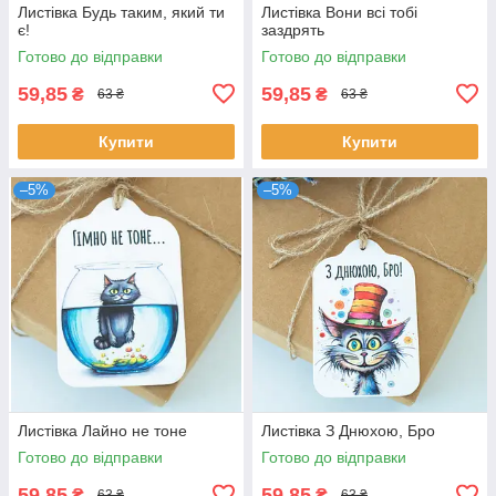
Листівка Будь таким, який ти
Листівка Вони всі тобі
є!
заздрять
Готово до відправки
Готово до відправки
59,85
59,85
₴
₴
63 ₴
63 ₴
Купити
Купити
–5%
–5%
Листівка Лайно не тоне
Листівка З Днюхою, Бро
Готово до відправки
Готово до відправки
59,85
59,85
₴
₴
63 ₴
63 ₴