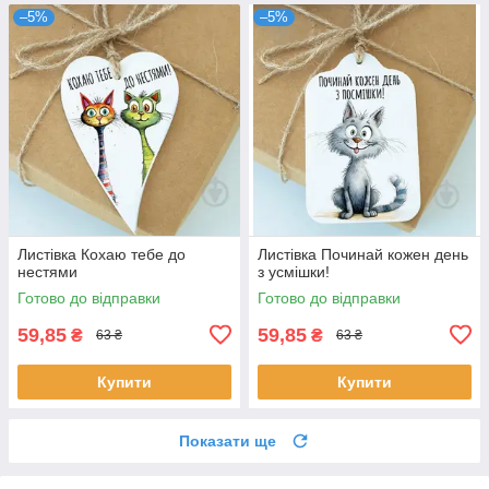
–5%
–5%
Листівка Кохаю тебе до
Листівка Починай кожен день
нестями
з усмішки!
Готово до відправки
Готово до відправки
59,85
59,85
₴
₴
63 ₴
63 ₴
Купити
Купити
Показати ще