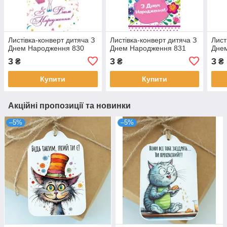
Листівка-конверт дитяча З
Листівка-конверт дитяча З
Лист
Днем Народження 830
Днем Народження 831
Дне
3
3
3
₴
₴
₴
Купити
Купити
Акційні пропозиції та новинки
–5%
–5%