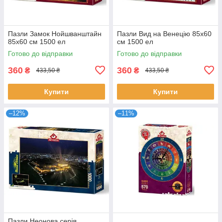
Пазли Замок Нойшванштайн
Пазли Вид на Венецію 85х60
85х60 см 1500 ел
см 1500 ел
Готово до відправки
Готово до відправки
360
360
₴
₴
433,50 ₴
433,50 ₴
Купити
Купити
–12%
–11%
Пазли Неонова серія