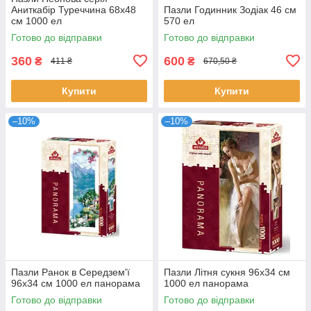
Аниткабір Туреччина 68х48
Пазли Годинник Зодіак 46 см
см 1000 ел
570 ел
Готово до відправки
Готово до відправки
360
600
₴
₴
411 ₴
670,50 ₴
Купити
Купити
–10%
–10%
Пазли Ранок в Середзем'ї
Пазли Літня сукня 96х34 см
96х34 см 1000 ел панорама
1000 ел панорама
Готово до відправки
Готово до відправки