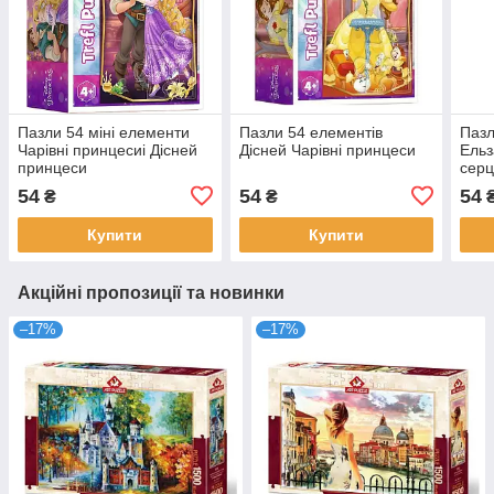
Пазли 54 міні елементи
Пазли 54 елементів
Пазл
Чарівні принцесиі Дісней
Дісней Чарівні принцеси
Ельз
принцеси
серц
54
54
54
₴
₴
Купити
Купити
Акційні пропозиції та новинки
–17%
–17%