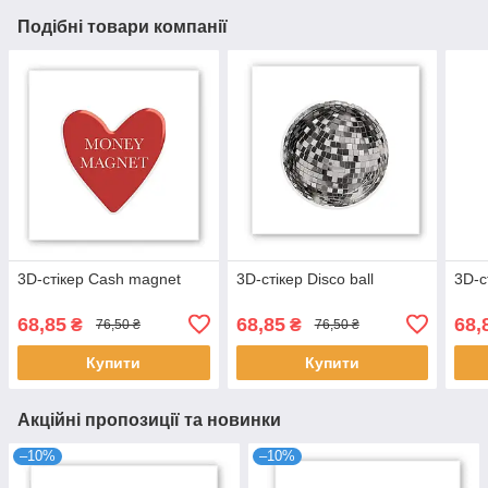
Подібні товари компанії
3D-стікер Cash magnet
3D-стікер Disco ball
3D-с
68,85
68,85
68,
₴
₴
76,50 ₴
76,50 ₴
Купити
Купити
Акційні пропозиції та новинки
–10%
–10%