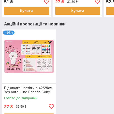
51
27
52,
₴
₴
31,50 ₴
Купити
Купити
Акційні пропозиції та новинки
–14%
Підкладка настільна 42*29см
Yes англ. Line Friends Cony
Готово до відправки
27
₴
31,50 ₴