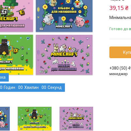
39,15 ₴
Мінімальна
Готово до 
Куп
+380 (50) 
менеджер
0
Годин
0
0
Хвилин
0
0
Секунд