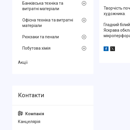
Банківська техніка та
Творчість по
витратні матеріали
художника.
Офісна техніка та витратні
Гладкий білий
матеріали
Яскрава обкла
мікроперфора
Рюкзаки та пенали
Побутова хімія
Акції
Канцелярiя