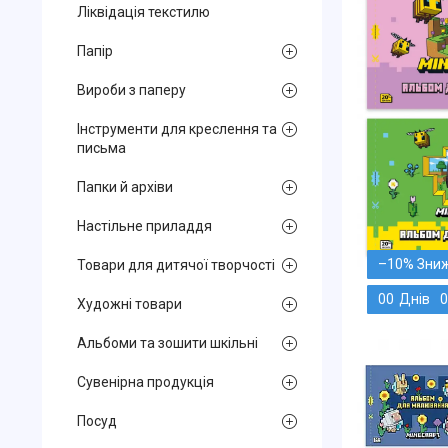
Ліквідація текстилю
Папір
Вироби з паперу
Інструменти для креслення та
письма
Папки й архіви
Настільне приладдя
–10%
Товари для дитячої творчості
0
0
Днів
0
Художні товари
Альбоми та зошити шкільні
Сувенірна продукція
Посуд