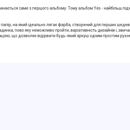
чинається саме з першого альбому. Тому альбом Yes - найбільш пі
 папір, на який ідеально лягає фарба, створений для перших шедев
динка, повз яку неможливо пройти, варіативність дизайнів і, звича
цією, що дозволяє відірвати будь-який аркуш одним простим рухо