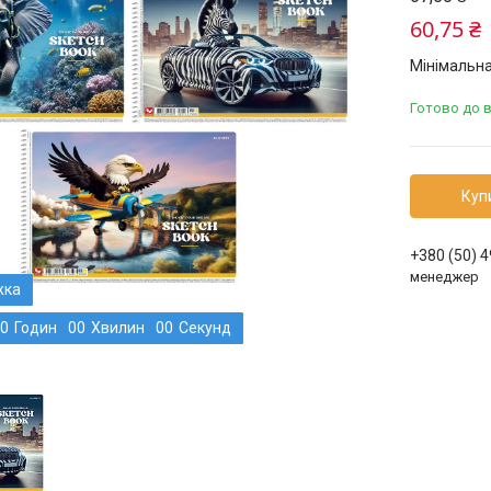
60,75 ₴
Мінімальна
Готово до 
Куп
+380 (50) 
менеджер
0
Годин
0
0
Хвилин
0
0
Секунд