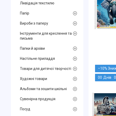
Ліквідація текстилю
Папір
Вироби з паперу
Інструменти для креслення та
письма
Папки й архіви
Настільне приладдя
–10%
Товари для дитячої творчості
0
0
Днів
0
Художні товари
Альбоми та зошити шкільні
Сувенірна продукція
Посуд