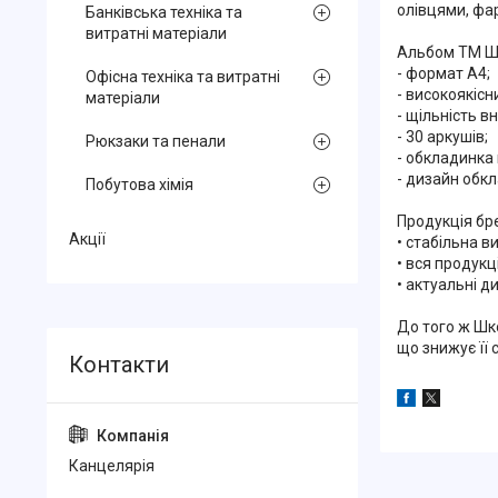
олівцями, фа
Банківська техніка та
витратні матеріали
Альбом ТМ Ш
- формат А4;
Офісна техніка та витратні
- високоякісн
матеріали
- щільність в
- 30 аркушів;
Рюкзаки та пенали
- обкладинка 
- дизайн обкл
Побутова хімія
Продукція бре
Акції
• стабільна в
• вся продук
• актуальні д
До того ж Шко
що знижує її 
Канцелярiя