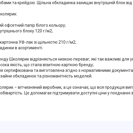
рбами та крейдою. Щільна обкладинка захищає внутрішній блок від
колярик:
ий офсетний папір білого кольору;
нутрішнього блоку 120 г/м2;
картонна УФ-лак зі щільністю 210 г/м2;
адинки в асортименті.
нду Школярик відрізняється низкою переваг, які так важливі для у
исока якість, що стала візитною карткою бренду;
ція сертифікована та виготовлена згідно з нормативними документа
изайни обкладинок та різноманітність моделей.
лярик – вітчизняний виробник, а це означає, що вся продукція вип
собівартість. Це допомагає підтримувати доступні ціни у поєднанні 