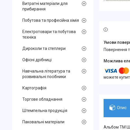
Витратні матеріали для
прибирання
Побутова та професійна хімія
Електротовари та побутова
техніка
Дироколи та степлери
повернення 
Офісні дрібниці
Навчальна література та
розвивальні посібники
можете купит
Картографія
Торгове обладнання
Опис
Штемпельна продукція
Паковальні матеріали
Альбом ТМ Шк