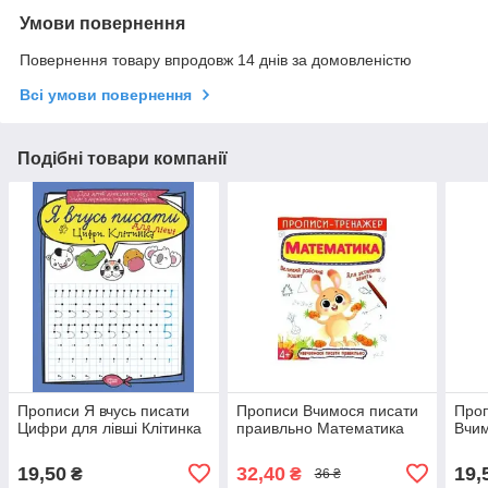
Умови повернення
Повернення товару впродовж 14 днів за домовленістю
Всі умови повернення
Подібні товари компанії
Прописи Я вчусь писати
Прописи Вчимося писати
Про
Цифри для лівші Клітинка
праивльно Математика
Вчи
19,50
32,40
19,
₴
₴
36 ₴