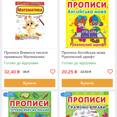
Прописи Вчимося писати
Прописи Англійська мова
праивльно Математика
Рукописний шрифт
Готово до відправки
Готово до відправки
32,40
20,25
₴
₴
36 ₴
22,50 ₴
Купити
Купити
–10%
–10%