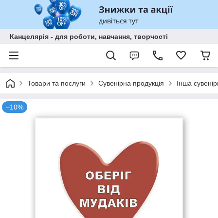
Канцелярія - для роботи, навчання, творчості
Товари та послуги
Сувенірна продукція
Інша сувенір
–10%