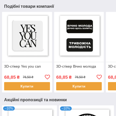
Подібні товари компанії
3D-стікер Yes you can
3D-стікер Вічно молода
3D-с
68,85
68,85
68,
₴
₴
76,50 ₴
76,50 ₴
Купити
Купити
Акційні пропозиції та новинки
–10%
–10%