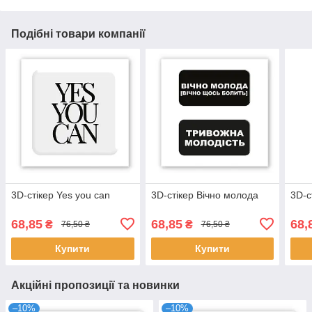
Подібні товари компанії
3D-стікер Yes you can
3D-стікер Вічно молода
3D-с
68,85
68,85
68,
₴
₴
76,50 ₴
76,50 ₴
Купити
Купити
Акційні пропозиції та новинки
–10%
–10%