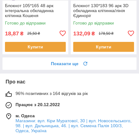
Блокнот 105*165 48 арк
Блокнот 130*183 96 арк 3D
інтегральна обкладинка
обкладинка клітинка/лінія
клітинка Кошеня
Єдиноріг
Готово до відправки
Готово до відправки
18,87
132,09
₴
₴
25,50 ₴
178,50 ₴
Купити
Купити
Показати ще
Про нас
96% позитивних з 164 відгуків за рік
Працює з 20.12.2022
м. Одеса
Магазини: вул. Кіри Муратової, 30 | вул. Новосельського,
98. | вул. Дальницька, 46. | вул. Семена Палія 100/3,
Одеса, Україна