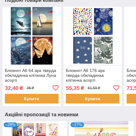
Подібні товари компанії
Блокнот А6 64 арк тверда
Блокнот А6 176 арк
Блок
обкладинка клітинка Луна
тверда обкладинка
обкл
асорті
клітинка асорті
асор
32,40
55,35
71,
₴
₴
36 ₴
61,50 ₴
Купити
Купити
Акційні пропозиції та новинки
–28%
–27%