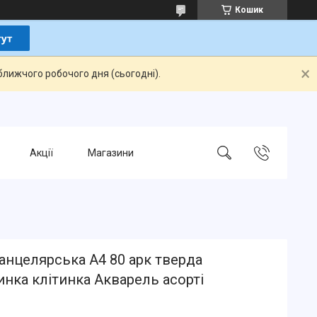
Кошик
ближчого робочого дня (сьогодні).
Акції
Магазини
анцелярська А4 80 арк тверда
нка клітинка Акварель асорті