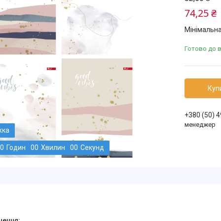
74,25 ₴
Мінімальна
Готово до 
Куп
+380 (50) 
менеджер
0
Годин
0
0
Хвилин
0
0
Секунд