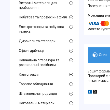
Витратні матеріали для
повернення 
прибирання
Побутова та професійна хімія
Електротовари та побутова
можете купит
техніка
Дироколи та степлери
Офісні дрібниці
Опис
Навчальна література та
розвивальні посібники
Зошит формату
Картографія
Просторий фор
чітке письмо,
Торгове обладнання
Штемпельна продукція
Паковальні матеріали