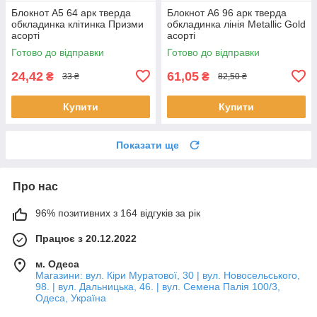
Блокнот А5 64 арк тверда
Блокнот А6 96 арк тверда
обкладинка клітинка Призми
обкладинка лінія Metallic Gold
асорті
асорті
Готово до відправки
Готово до відправки
24,42
61,05
₴
₴
33 ₴
82,50 ₴
Купити
Купити
Показати ще
Про нас
96% позитивних з 164 відгуків за рік
Працює з 20.12.2022
м. Одеса
Магазини: вул. Кіри Муратової, 30 | вул. Новосельського,
98. | вул. Дальницька, 46. | вул. Семена Палія 100/3,
Одеса, Україна