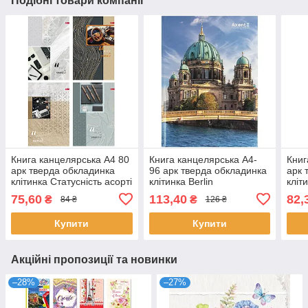
Подібні товари компанії
Книга канцелярська А4 80
Книга канцелярська А4-
Книг
арк тверда обкладинка
96 арк тверда обкладинка
арк 
клітинка Статусність асорті
клітинка Berlin
кліт
75,60
113,40
82,
₴
₴
84 ₴
126 ₴
Купити
Купити
Акційні пропозиції та новинки
–28%
–27%