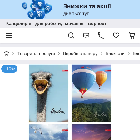
Канцелярія - для роботи, навчання, творчості
Товари та послуги
Вироби з паперу
Блокноти
Бло
–10%