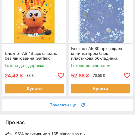
Блокнот А5 80 арк спіраль
Блокнот А6 48 арк спіраль
клітинка крем блок
без лініювання Garfield
пластикова обкладинка
Flower symphony 3
Готово до відправки
Готово до відправки
24,42
52,88
₴
₴
33 ₴
70,50 ₴
Купити
Купити
Показати ще
Про нас
96% позитивних з 165 відгуків за рік