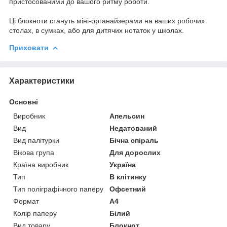
пристосованими до вашого ритму роботи.
Ці блокноти стануть міні-органайзерами на ваших робочих
столах, в сумках, або для дитячих нотаток у школах.
Приховати
Характеристики
Основні
Виробник
Апельсин
Вид
Недатований
Вид палітурки
Бічна спіраль
Вікова група
Для дорослих
Країна виробник
Україна
Тип
В клітинку
Тип поліграфічного паперу
Офсетний
Формат
A4
Колір паперу
Білий
Вид товару
Блокнот