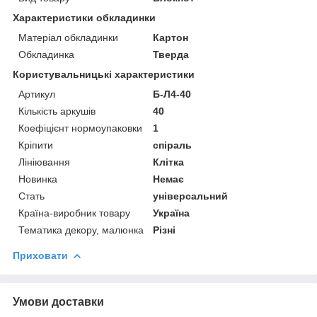
Характеристики обкладинки
Матеріал обкладинки
Картон
Обкладинка
Тверда
Користувальницькі характеристики
Артикул
Б-Л4-40
Кількість аркушів
40
Коефіцієнт нормоупаковки
1
Кріпити
спіраль
Лініювання
Клітка
Новинка
Немає
Стать
універсальний
Країна-виробник товару
Україна
Тематика декору, малюнка
Різні
Приховати
Умови доставки