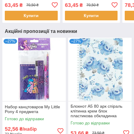
63,45
63,45
78,
₴
₴
70,50 ₴
70,50 ₴
Купити
Купити
Акційні пропозиції та новинки
–27%
–27%
Блокнот А5 80 арк спіраль
Набор канцтоваров My Little
клітинка крем блок
Pony 4 предмета
пластикова обкладинка
Готово до відправки
Flower symphony 1
Готово до відправки
52,56
₴/набір
53,66
₴
73,50 ₴