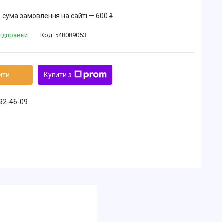
 сума замовлення на сайті — 600 ₴
відправки
Код:
548089053
ити
Купити з
492-46-09