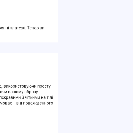
ронні платежі. Тепер ви
нд, використовуючи просту
даючи вашому образу
 яскравими й чіткими на тілі
мовах – від повсякденного