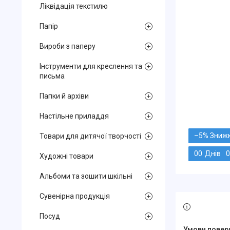
Ліквідація текстилю
Папір
Вироби з паперу
Інструменти для креслення та
письма
Папки й архіви
Настільне приладдя
–5%
Товари для дитячої творчості
0
0
Днів
0
Художні товари
Альбоми та зошити шкільні
Сувенірна продукція
Посуд