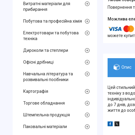
Витратні матеріали для
повернення 
прибирання
Побутова та професійна хімія
Електротовари та побутова
можете купит
техніка
Дироколи та степлери
Офісні дрібниці
Опис
Навчальна література та
розвивальні посібники
Цей стильний
Картографія
техніку з вод
індивідуально
Торгове обладнання
до 7 днів, д
життя до осо
Штемпельна продукція
Паковальні матеріали