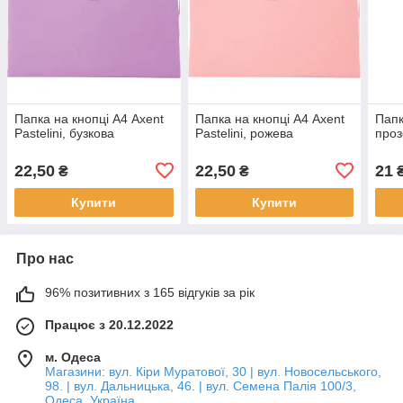
Папка на кнопці А4 Axent
Папка на кнопці А4 Axent
Папк
Pastelini, бузкова
Pastelini, рожева
про
22,50
22,50
21
₴
₴
Купити
Купити
Про нас
96% позитивних з 165 відгуків за рік
Працює з 20.12.2022
м. Одеса
Магазини: вул. Кіри Муратової, 30 | вул. Новосельського,
98. | вул. Дальницька, 46. | вул. Семена Палія 100/3,
Одеса, Україна