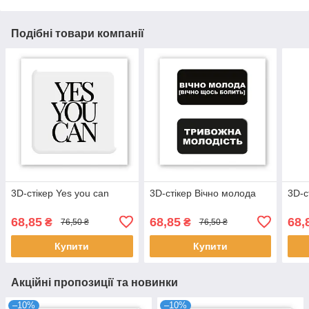
Подібні товари компанії
3D-стікер Yes you can
3D-стікер Вічно молода
3D-с
68,85
68,85
68,
₴
₴
76,50 ₴
76,50 ₴
Купити
Купити
Акційні пропозиції та новинки
–10%
–10%