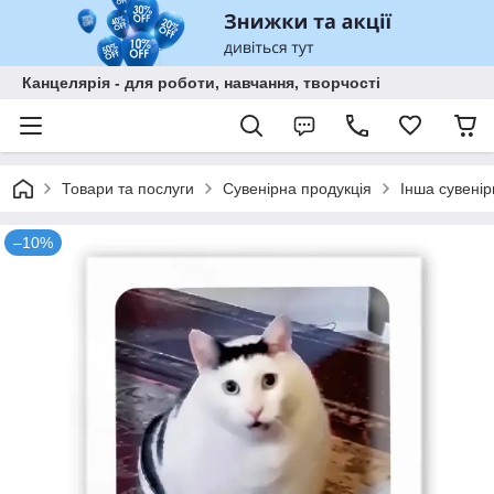
Канцелярія - для роботи, навчання, творчості
Товари та послуги
Сувенірна продукція
Інша сувенір
–10%