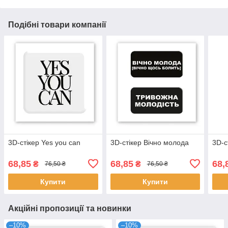
Подібні товари компанії
3D-стікер Yes you can
3D-стікер Вічно молода
3D-с
68,85
68,85
68,
₴
₴
76,50 ₴
76,50 ₴
Купити
Купити
Акційні пропозиції та новинки
–10%
–10%