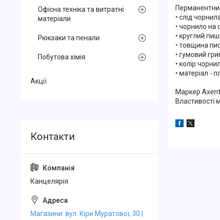
Перманентний
Офісна техніка та витратні
• слід чорнил
матеріали
• чорнило на 
• круглий пиш
Рюкзаки та пенали
• товщина пис
• гумовий гри
Побутова хімія
• колір чорни
• матеріал - п
Акції
Маркер Axent 
Властивості 
Канцелярiя
Магазини: вул. Кіри Муратової, 30 |