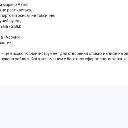
 маркер Axent:
а не розтікається;
спиртовій основі, не токсичне;
учий вузол;
ьма - 2 мм;
п;
ла - чорний;
ластик.
– це високоякісний інструмент для створення стійких написів на рі
маркера роблять його незамінним у багатьох сферах застосування.