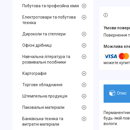
Побутова та професійна хімія
Електротовари та побутова
техніка
Дироколи та степлери
повернення 
Офісні дрібниці
Навчальна література та
розвивальні посібники
можете купит
Картографія
Торгове обладнання
Опис
Штемпельна продукція
Паковальні матеріали
Перманентний
будь-якій пов
Банківська техніка та
вологи.
витратні матеріали