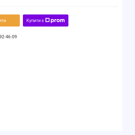
ити
Купити з
492-46-09