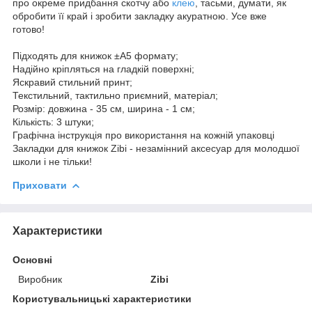
про окреме придбання скотчу або
клею
, тасьми, думати, як
обробити її край і зробити закладку акуратною. Усе вже
готово!
Підходять для книжок ±А5 формату;
Надійно кріпляться на гладкій поверхні;
Яскравий стильний принт;
Текстильний, тактильно приємний, матеріал;
Розмір: довжина - 35 см, ширина - 1 см;
Кількість: 3 штуки;
Графічна інструкція про використання на кожній упаковці
Закладки для книжок Zibi - незамінний аксесуар для молодшої
школи і не тільки!
Приховати
Характеристики
Основні
Виробник
Zibi
Користувальницькі характеристики