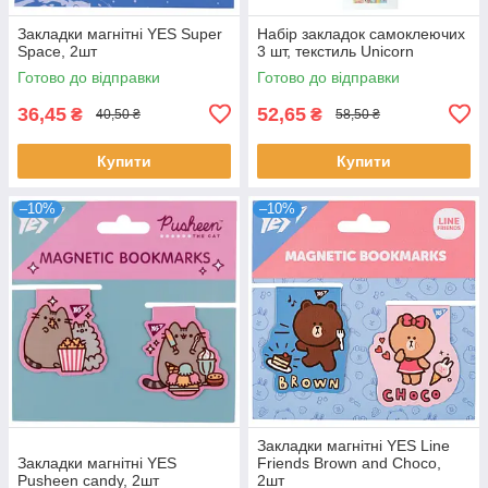
Закладки магнітні YES Super
Набір закладок самоклеючих
Space, 2шт
3 шт, текстиль Unicorn
Готово до відправки
Готово до відправки
36,45
52,65
₴
₴
40,50 ₴
58,50 ₴
Купити
Купити
–10%
–10%
Закладки магнітні YES Line
Закладки магнітні YES
Friends Brown and Choco,
Pusheen candy, 2шт
2шт