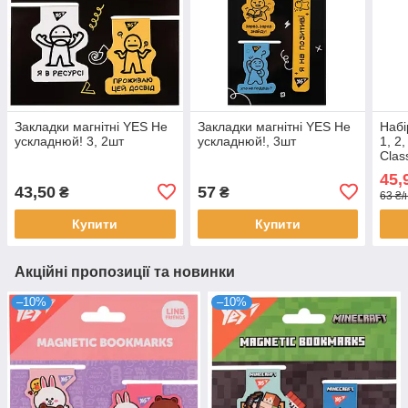
Закладки магнітні YES Не
Закладки магнітні YES Не
Набі
ускладнюй! 3, 2шт
ускладнюй!, 3шт
1, 2,
Clas
45,
43,50
57
₴
₴
63 ₴/
Купити
Купити
Акційні пропозиції та новинки
–10%
–10%