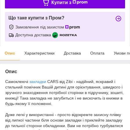
Купити з
Що таке купити з Пром?
Замовлення під захистом
Доступна доставка
Опис
Характеристики
Доставка
Оплата
Умови п
Опис
Самоклеючі
закладки
CARS від Zibi - надійний, яскравий і
стильний помічник Вашій дитині для орієнтування, швидкого і
зручного знаходження потрібної сторінки в підручнику, зошиті,
книжці! Така закладка не загубиться і не вискочить із книжки в
будь-якому її положенні.
Дуже легкі у використанні - просто відокремте захисну плівку
від липкої частини біля основи закладки і приклейте закладку
до тильної сторони обкладинки. Вам не потрібно турбуватися