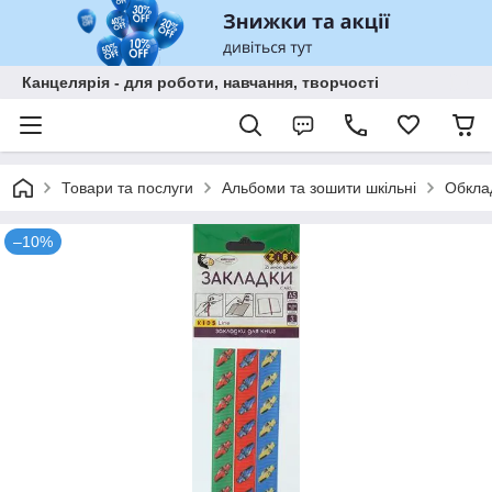
Канцелярія - для роботи, навчання, творчості
Товари та послуги
Альбоми та зошити шкільні
Обклад
–10%