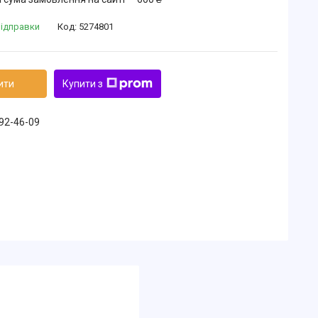
відправки
Код:
5274801
ити
Купити з
492-46-09