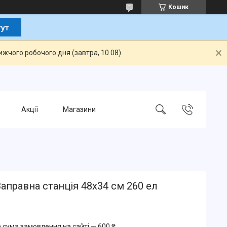
Кошик
жчого робочого дня (завтра, 10.08).
Акції
Магазини
аправна станція 48х34 см 260 ел
 сума замовлення на сайті — 600 ₴