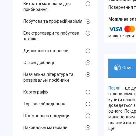
Витратні матеріали для
повернення 
прибирання
Побутова та професійна хімія
Електротовари та побутова
можете купит
техніка
Дироколи та степлери
Офісні дрібниці
Опис
Навчальна література та
розвивальні посібники
Пазли
– це ду
Картографія
головоломка,
купити пазли
Торгове обладнання
доведеться за
одного. По-др
Штемпельна продукція
малюванням. 
власний витві
Паковальні матеріали
ще!