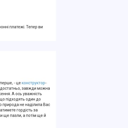
ронні платежі. Тепер ви
перше, - це
конструктор
-
недостатньо, завжди можна
ення. А ось уважність
, що підходять один до
о природа не наділила Вас
атимете гордість за
и ще пазли, а потім ще й