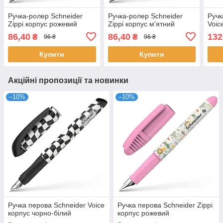
Ручка-ролер Schneider
Ручка-ролер Schneider
Ручк
Zippi корпус рожевий
Zippi корпус м'ятний
Voic
86,40
86,40
132
₴
₴
96 ₴
96 ₴
Купити
Купити
Акційні пропозиції та новинки
–10%
–10%
Ручка перова Schneider Voice
Ручка перова Schneider Zippi
корпус чорно-білий
корпус рожевий