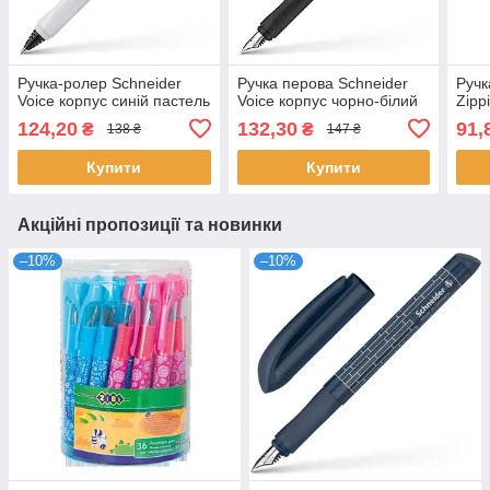
Ручка-ролер Schneider
Ручка перова Schneider
Ручк
Voice корпус синій пастель
Voice корпус чорно-білий
Zipp
124,20
132,30
91,
₴
₴
138 ₴
147 ₴
Купити
Купити
Акційні пропозиції та новинки
–10%
–10%