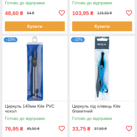
Готово до відправки
Готово до відправки
48,60
103,95
₴
₴
54 ₴
115,50 ₴
Купити
Купити
–10%
–10%
Циркуль 140мм Kite PVC
Циркуль під олівець Kite
чохол
блакитний
Готово до відправки
Готово до відправки
76,95
33,75
₴
₴
85,50 ₴
37,50 ₴