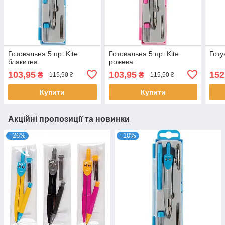
Готовальня 5 пр. Kite
Готовальня 5 пр. Kite
Готу
блакитна
рожева
103,95
103,95
152
₴
₴
115,50 ₴
115,50 ₴
Купити
Купити
Акційні пропозиції та новинки
–26%
–10%