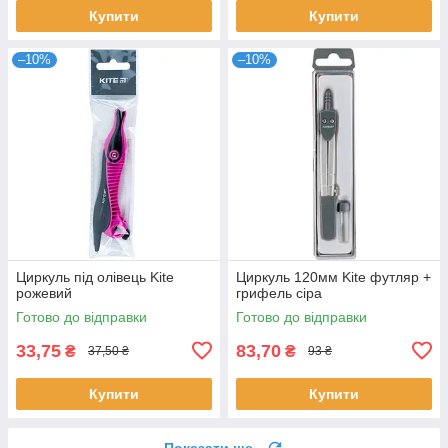
Купити
Купити
–10%
–10%
Циркуль під олівець Kite
Циркуль 120мм Kite футляр +
рожевий
грифель сіра
Готово до відправки
Готово до відправки
33,75
83,70
₴
₴
37,50 ₴
93 ₴
Купити
Купити
Показати ще