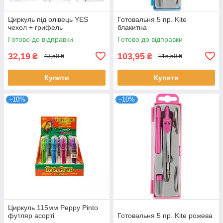
Циркуль під олівець YES
Готовальня 5 пр. Kite
чехол + грифель
блакитна
Готово до відправки
Готово до відправки
32,19
103,95
₴
₴
43,50 ₴
115,50 ₴
Купити
Купити
–10%
–10%
Циркуль 115мм Peppy Pinto
футляр асорті
Готовальня 5 пр. Kite рожева