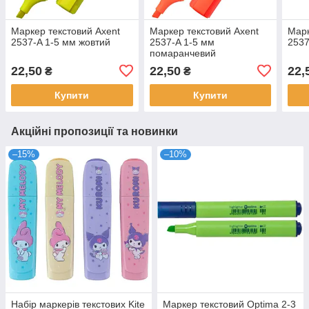
Маркер текстовий Axent
Маркер текстовий Axent
Марк
2537-A 1-5 мм жовтий
2537-A 1-5 мм
2537
помаранчевий
22,50
22,50
22,
₴
₴
Купити
Купити
Акційні пропозиції та новинки
–15%
–10%
Набір маркерів текстових Kite
Маркер текстовий Optima 2-3