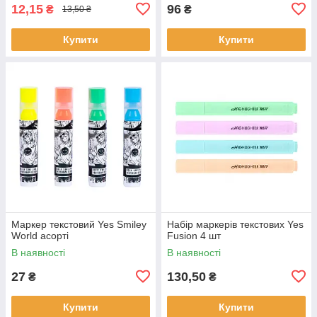
12,15
96
₴
₴
13,50 ₴
Купити
Купити
Маркер текстовий Yes Smiley
Набір маркерів текстових Yes
World асорті
Fusion 4 шт
В наявності
В наявності
27
130,50
₴
₴
Купити
Купити