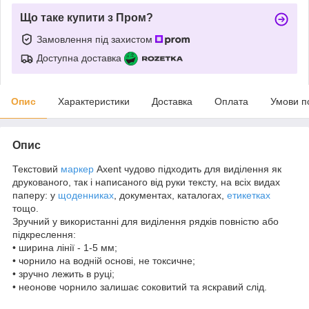
Що таке купити з Пром?
Замовлення під захистом
Доступна доставка
Опис
Характеристики
Доставка
Оплата
Умови п
Опис
Текстовий
маркер
Axent чудово підходить для виділення як
друкованого, так і написаного від руки тексту, на всіх видах
паперу: у
щоденниках
, документах, каталогах,
етикетках
тощо.
Зручний у використанні для виділення рядків повністю або
підкреслення:
• ширина лінії - 1-5 мм;
• чорнило на водній основі, не токсичне;
• зручно лежить в руці;
• неонове чорнило залишає соковитий та яскравий слід.