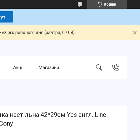
Кошик
жчого робочого дня (завтра, 07.08).
Акції
Магазини
ка настільна 42*29см Yes англ. Line
 Cony