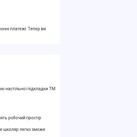
ронні платежі. Тепер ви
ою настільної підкладки ТМ
сять робочий простір
дже школяр легко зможе