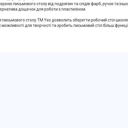
ерхню письмового столу від подряпин та слідів фарб, ручок та інш
тернатива дощечок для роботи з пластиліном.
я письмового столу ТМ Yes дозволить зберегти робочий стіл школя
є можливості для творчості та зробить письмовий стіл більш функц