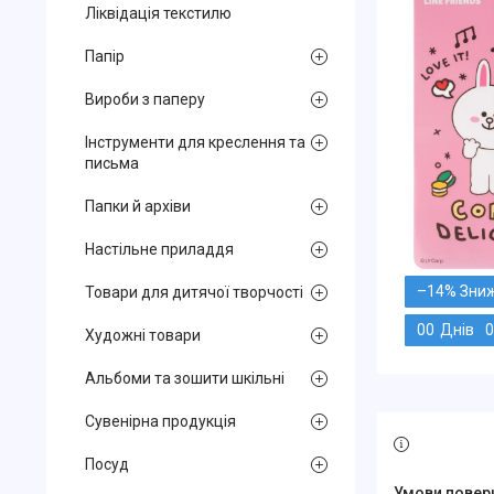
Ліквідація текстилю
Папір
Вироби з паперу
Інструменти для креслення та
письма
Папки й архіви
Настільне приладдя
–14%
Товари для дитячої творчості
0
0
Днів
0
Художні товари
Альбоми та зошити шкільні
Сувенірна продукція
Посуд