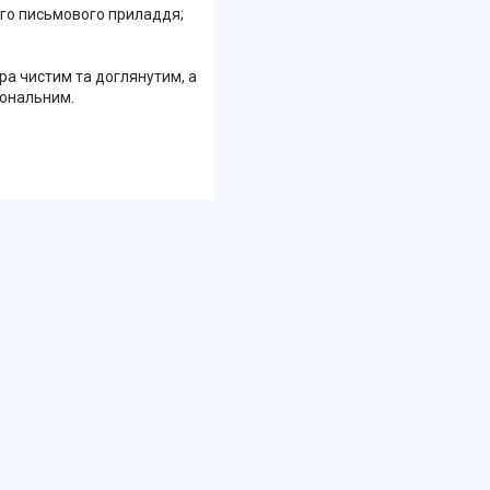
ого письмового приладдя;
ра чистим та доглянутим, а
іональним.