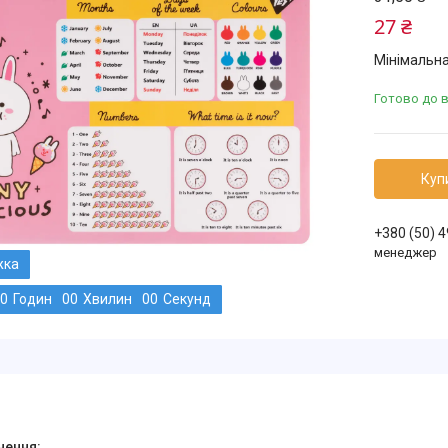
27 ₴
Мінімальна
Готово до 
Куп
+380 (50) 
менеджер
0
Годин
0
0
Хвилин
0
0
Секунд