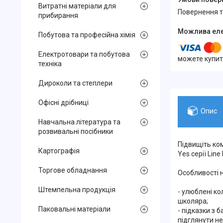
Витратні матеріали для
повернення 
прибирання
Побутова та професійна хімія
Електротовари та побутова
можете купит
техніка
Дироколи та степлери
Офісні дрібниці
Опис
Навчальна література та
розвивальні посібники
Підвищіть ко
Картографія
Yes серії Lin
Торгове обладнання
Особливості н
Штемпельна продукція
- улюблені ко
школяра;
Паковальні матеріали
- підказки з
підглянути н