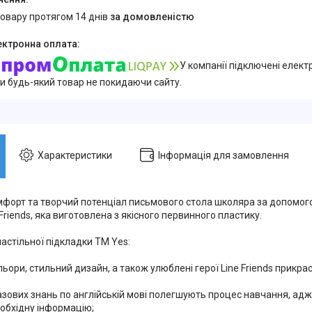
товару протягом 14 днів
за домовленістю
У компанії підключені елект
и будь-який товар не покидаючи сайту.
Характеристики
Інформація для замовлення
мфорт та творчий потенціал письмового стола школяра за допомог
e Friends, яка виготовлена з якісного первинного пластику.
астільної підкладки ТМ Yes:
льори, стильний дизайн, а також улюблені герої Line Friends прикра
 базових знань по англійській мові полегшують процес навчання, а
еобхідну інформацію;