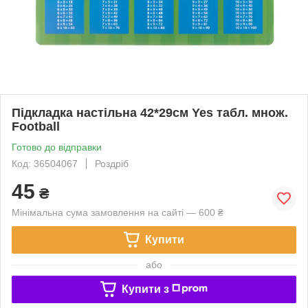
Підкладка настільна 42*29см Yes табл. множ.
Football
Готово до відправки
Код: 36504067
Роздріб
45
₴
Мінімальна сума замовлення на сайті — 600 ₴
Купити
або
Купити з