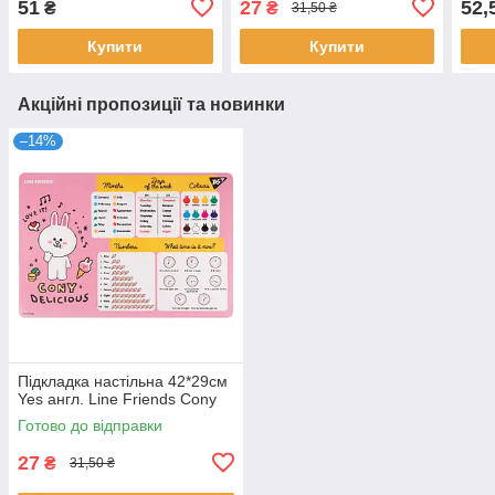
51
27
52,
₴
₴
31,50 ₴
Купити
Купити
Акційні пропозиції та новинки
–14%
Підкладка настільна 42*29см
Yes англ. Line Friends Cony
Готово до відправки
27
₴
31,50 ₴