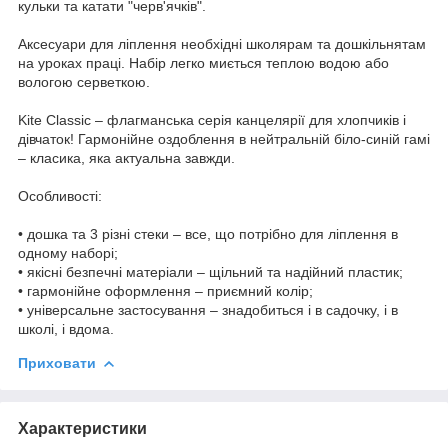
кульки та катати "черв'ячків".
Аксесуари для ліплення необхідні школярам та дошкільнятам
на уроках праці. Набір легко миється теплою водою або
вологою серветкою.
Kite Classic – флагманська серія канцелярії для хлопчиків і
дівчаток! Гармонійне оздоблення в нейтральній біло-синій гамі
– класика, яка актуальна завжди.
Особливості:
• дошка та 3 різні стеки – все, що потрібно для ліплення в
одному наборі;
• якісні безпечні матеріали – щільний та надійний пластик;
• гармонійне оформлення – приємний колір;
• універсальне застосування – знадобиться і в садочку, і в
школі, і вдома.
Приховати
Характеристики