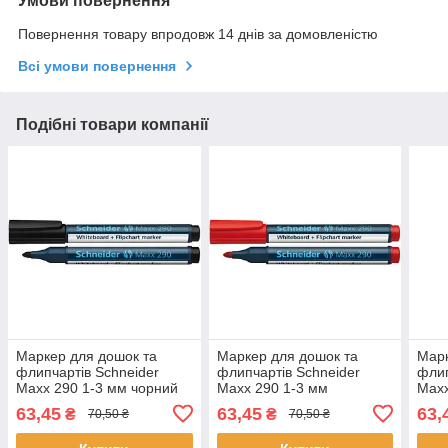
Умови повернення
Повернення товару впродовж 14 днів за домовленістю
Всі умови повернення
Подібні товари компанії
Маркер для дошок та
Маркер для дошок та
Марк
флипчартів Schneider
флипчартів Schneider
флип
Maxx 290 1-3 мм чорний
Maxx 290 1-3 мм
Maxx
червоний
63,45
63,45
63,
₴
₴
70,50 ₴
70,50 ₴