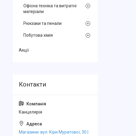
Офісна техніка та витратні
матеріали
Рюкзаки та пенали
Побутова хімія
Акції
Канцелярiя
Магазини: вул. Кіри Муратової, 30 |