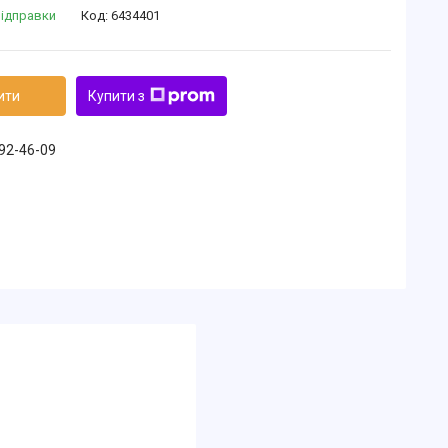
відправки
Код:
6434401
ити
Купити з
492-46-09