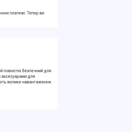
ронні платежі. Тепер ви
ий повністю безпечний для
и аксесуарами для
ують велике навантаження.