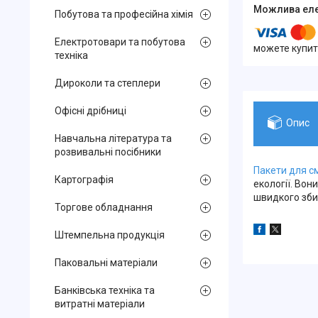
Побутова та професійна хімія
Електротовари та побутова
можете купит
техніка
Дироколи та степлери
Офісні дрібниці
Опис
Навчальна література та
розвивальні посібники
Пакети для с
Картографія
екології. Вон
швидкого зби
Торгове обладнання
Штемпельна продукція
Паковальні матеріали
Банківська техніка та
витратні матеріали