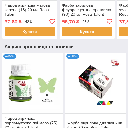
Фарба акрилова матова
Фарба акрилова
Фарб
зелена (13) 20 мл Rosa
флуоресцентна оранжева
зеле
Talent
(93) 20 мл Rosa Talent
Rosa
37,80
56,70
37,
₴
₴
42 ₴
63 ₴
Купити
Купити
Акційні пропозиції та новинки
–49%
–10%
Фарба акрилова
парламутрова лаймова (75)
Фарба акрилова для тканини
20 мл Rosa Talent
6 кол 20 мл Rosa Talent