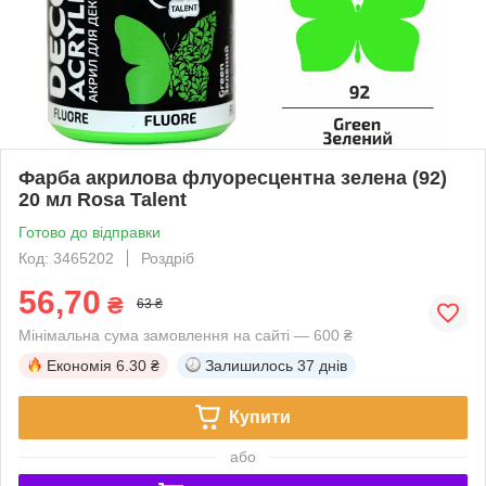
Фарба акрилова флуоресцентна зелена (92)
20 мл Rosa Talent
Готово до відправки
Код: 3465202
Роздріб
56,70
₴
63 ₴
Мінімальна сума замовлення на сайті — 600 ₴
Економія
6.30 ₴
Залишилось
37 днів
Купити
або