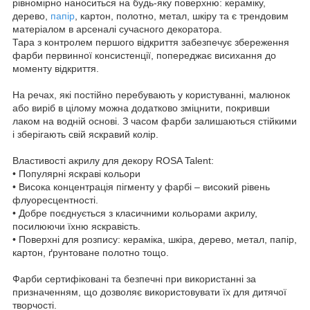
рівномірно наноситься на будь-яку поверхню: кераміку,
дерево,
папір
, картон, полотно, метал, шкіру та є трендовим
матеріалом в арсеналі сучасного декоратора.
Тара з контролем першого відкриття забезпечує збереження
фарби первинної консистенції, попереджає висихання до
моменту відкриття.
На речах, які постійно перебувають у користуванні, малюнок
або виріб в цілому можна додатково зміцнити, покривши
лаком на водній основі. З часом фарби залишаються стійкими
і зберігають свій яскравий колір.
Властивості акрилу для декору ROSA Talent:
• Популярні яскраві кольори
• Висока концентрація пігменту у фарбі – високий рівень
флуоресцентності.
• Добре поєднується з класичними кольорами акрилу,
посилюючи їхню яскравість.
• Поверхні для розпису: кераміка, шкіра, дерево, метал, папір,
картон, ґрунтоване полотно тощо.
Фарби сертифіковані та безпечні при використанні за
призначенням, що дозволяє використовувати їх для дитячої
творчості.