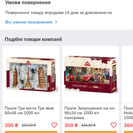
Умови повернення
Повернення товару впродовж 14 днів за домовленістю
Всі умови повернення
Подібні товари компанії
Пазли Три міста Три вежі
Пазли Запрошення на ніч
Пазл
68х48 см 1000 ел
96х34 см 1000 ел
Ной
панорама
1500
300
300
360
₴
₴
334,50 ₴
334,50 ₴