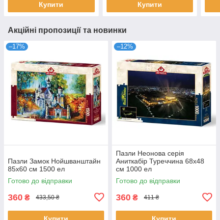
Купити
Купити
Акційні пропозиції та новинки
–17%
–12%
Пазли Неонова серія
Пазли Замок Нойшванштайн
Аниткабір Туреччина 68х48
85х60 см 1500 ел
см 1000 ел
Готово до відправки
Готово до відправки
360
360
₴
₴
433,50 ₴
411 ₴
Купити
Купити