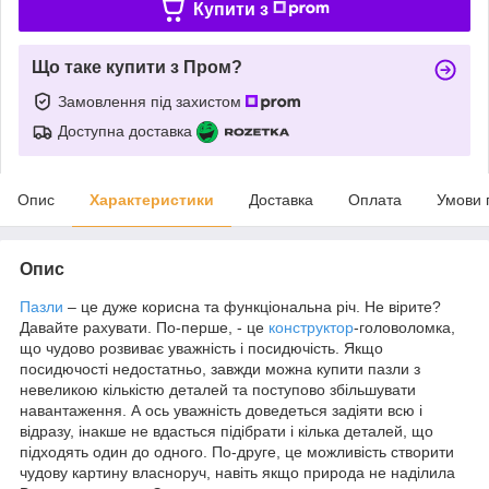
Купити з
Що таке купити з Пром?
Замовлення під захистом
Доступна доставка
Опис
Характеристики
Доставка
Оплата
Умови 
Опис
Пазли
– це дуже корисна та функціональна річ. Не вірите?
Давайте рахувати. По-перше, - це
конструктор
-головоломка,
що чудово розвиває уважність і посидючість. Якщо
посидючості недостатньо, завжди можна купити пазли з
невеликою кількістю деталей та поступово збільшувати
навантаження. А ось уважність доведеться задіяти всю і
відразу, інакше не вдасться підібрати і кілька деталей, що
підходять один до одного. По-друге, це можливість створити
чудову картину власноруч, навіть якщо природа не наділила