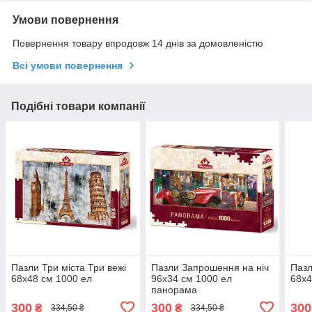
Умови повернення
Повернення товару впродовж 14 днів за домовленістю
Всі умови повернення
Подібні товари компанії
Пазли Три міста Три вежі
Пазли Запрошення на ніч
Пазл
68х48 см 1000 ел
96х34 см 1000 ел
68х4
панорама
300
300
300
₴
₴
334,50 ₴
334,50 ₴