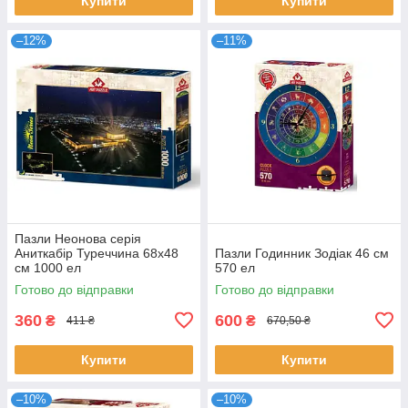
Купити
Купити
–12%
–11%
Пазли Неонова серія
Аниткабір Туреччина 68х48
Пазли Годинник Зодіак 46 см
см 1000 ел
570 ел
Готово до відправки
Готово до відправки
360
600
₴
₴
411 ₴
670,50 ₴
Купити
Купити
–10%
–10%