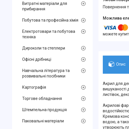
Витратні матеріали для
повернення 
прибирання
Побутова та професійна хімія
Електротовари та побутова
можете купит
техніка
Дироколи та степлери
Офісні дрібниці
Опис
Навчальна література та
розвивальні посібники
Акрил для дек
Картографія
вишуканості 
листівок, дек
Торгове обладнання
Акрилові фар
Штемпельна продукція
водостійкістю
Кремова конс
Паковальні матеріали
водою, а тако
утворюють плі