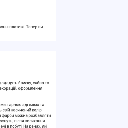
ронні платежі. Тепер ви
 додадуть блиску, сяйва та
декорацій, оформлення
ми, гарною адгезією та
 свій насичений колір.
ві фарби можна розбавляти
охнуть, після висихання
 в побуті. На речах, які