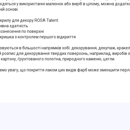
ходяться у використанні малюнок або виріб в цілому, можна додатк
ій основі.
крилу для декору ROSA Talent:
ивна здатність
рознесення по поверхні
 кришка з контролем першого відкриття
вуються в більшості напрямків хобі: декорування, декупаж, кракел
 розпис для декорування твердих поверхонь, наприклад, виробів з
 картону, ґрунтованого полотна, природного каменю, цегли.
ємо увагу, що покриття лаком цих видів фарб може зменшити пер