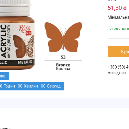
51,30 ₴
Мінімальна
Готово до 
Куп
+380 (50) 
менеджер
0
Годин
0
0
Хвилин
0
0
Секунд