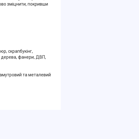
ово зміцнити, покривши
юр, скрапбукінг,
 дерева, фанери, ДВП,
ламутровий та металевий