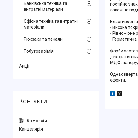
Банківська техніка та
постійно зна
витратні матеріали
лаком на водн
Офісна техніка та витратні
Властивості а
матеріали
• Висока покр
• Рівномірне 
• Герметична
Рюкзаки та пенали
Фарби застосо
Побутова хімія
декоративний
МДФ, паперу,
Акції
Однак зверта
ефекти.
Канцелярiя