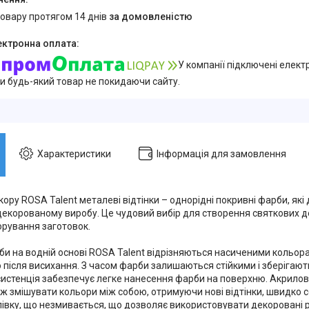
товару протягом 14 днів
за домовленістю
У компанії підключені елект
и будь-який товар не покидаючи сайту.
Характеристики
Інформація для замовлення
ору ROSA Talent металеві відтінки – однорідні покривні фарби, які
декорованому виробу. Це чудовий вибір для створення святкових 
орування заготовок.
би на водній основі ROSA Talent відрізняються насиченими кольора
 після висихання. З часом фарби залишаються стійкими і зберігають
истенція забезпечує легке нанесення фарби на поверхню. Акрило
ж змішувати кольори між собою, отримуючи нові відтінки, швидко с
вку, що незмивається, що дозволяє використовувати декоровані речі