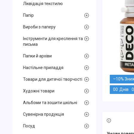
Ліквідація текстилю
Папір
Вироби з паперу
Інструменти для креслення та
письма
Папки й архіви
Настільне приладдя
–10%
Товари для дитячої творчості
0
0
Днів
0
Художні товари
Альбоми та зошити шкільні
Сувенірна продукція
Посуд