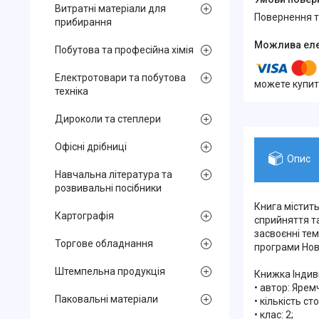
Витратні матеріали для
повернення 
прибирання
Побутова та професійна хімія
Електротовари та побутова
можете купит
техніка
Дироколи та степлери
Офісні дрібниці
Опис
Навчальна література та
розвивальні посібники
Книга містить
Картографія
сприйняття т
засвоєнні те
Торгове обладнання
програми Нов
Штемпельна продукція
Книжка Індиві
• автор: Ярем
Паковальні матеріали
• кількість сто
• клас: 2;