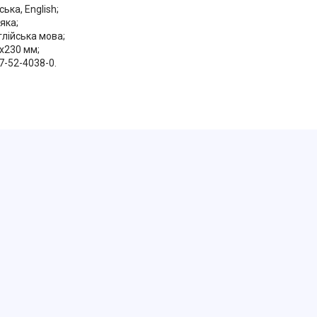
ська, English;
'яка;
глійська мова;
x230 мм;
17-52-4038-0.