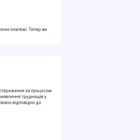
ронні платежі. Тепер ви
постереження за процесом
виявлення труднощів у
овано відповідно до