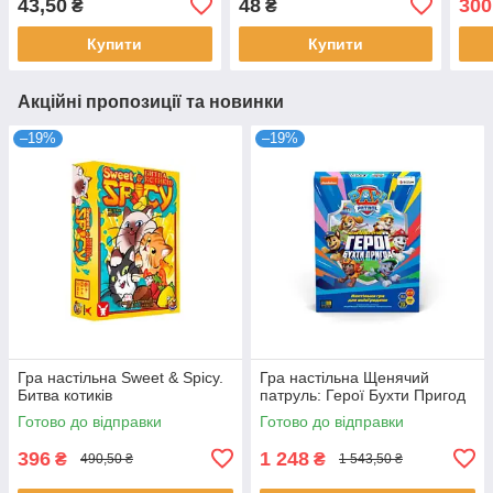
43,50
48
300
₴
₴
Купити
Купити
Акційні пропозиції та новинки
–19%
–19%
Гра настільна Sweet & Spicy.
Гра настільна Щенячий
Битва котиків
патруль: Герої Бухти Пригод
Готово до відправки
Готово до відправки
396
1 248
₴
₴
490,50 ₴
1 543,50 ₴