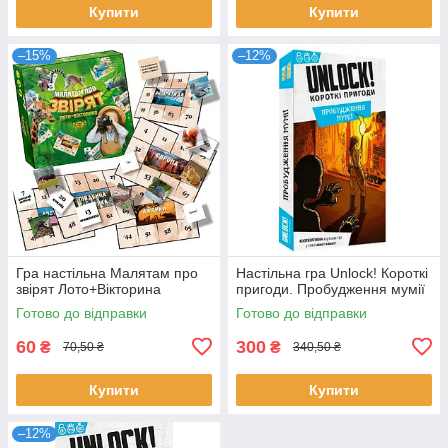
Купити
Купити
–15%
–12%
Гра настільна Малятам про
Настільна гра Unlock! Короткі
звірят Лото+Вікторина
пригоди. Пробудження мумії
Готово до відправки
Готово до відправки
60
300
₴
₴
70,50 ₴
340,50 ₴
Купити
Купити
–12%