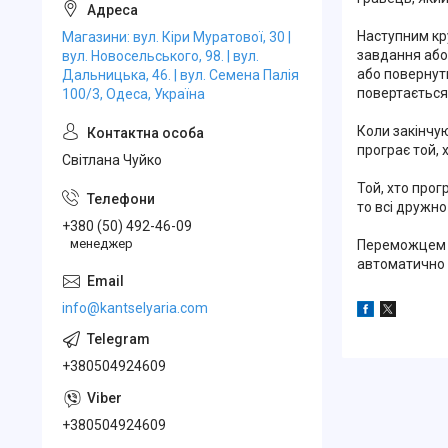
Наступним кр
Магазини: вул. Кіри Муратової, 30 |
завдання або 
вул. Новосельського, 98. | вул.
або повернут
Дальницька, 46. | вул. Семена Палія
повертається
100/3, Одеса, Україна
Коли закінчую
програє той, 
Свiтлана Чуйко
Той, хто прог
то всі дружно
+380 (50) 492-46-09
менеджер
Переможцем с
автоматично с
info@kantselyaria.com
+380504924609
+380504924609