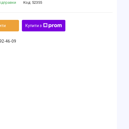
відправки
Код:
52355
ити
Купити з
492-46-09