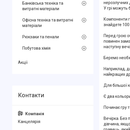
нерозлучних д
Банківська техніка та
У грі можуть 
витратні матеріали
Компоненти гр
Офісна техніка та витратні
знайдете 100 
матеріали
Перед грою о
Рюкзаки та пенали
повинен замо
наступну вечі
Побутова хімія
Беремо необхі
Акції
Наприклад, дл
найкращих дру
Для більшої к
Є два кольори
Починає гру т
Вечірка. Без 
Канцелярiя
дівчина, якщо
гравець, який