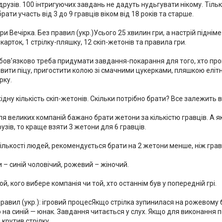
рузів. 100 інтригуючих завдань не дадуть нудьгувати нікому. Тільк
брати участь від 3 до 9 гравців віком від 18 років та старше.
и Вечірка. Без правил (укр.)Усього 25 хвилин гри, а настрій підніме 
карток, 1 стрілку-пляшку, 12 скіп-жетонів та правила гри.
бов'язково треба придумати завдання-покарання для того, хто прог
вити піцу, пригостити колою зі смачними цукерками, пляшкою елітн
рку.
дну кількість скіп-жетонів. Скільки потрібно брати? Все залежить від
я великих компаній бажано брати жетони за кількістю гравців. А я
зів, то краще взяти 3 жетони для 6 гравців.
ількості людей, рекомендується брати на 2 жетони менше, ніж грав
 – синій чоловічий, рожевий – жіночий.
ой, кого вибере компанія чи той, хто останнім був у попередній грі.
правил (укр.): ігровий процесЯкщо стрілка зупинилася на рожевому 
 на синій — юнак. Завдання читається у слух. Якщо для виконання п
 крутив стрілку.