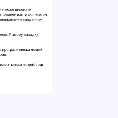
 не може виконати
і повинен взяти скіп-жетон
з невиконаним завданням
еною. У цьому випадку
о програли кілька людей,
рав.
лося кілька людей, тоді