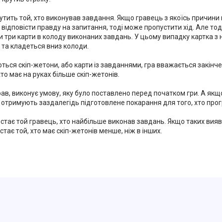
утить той, хто виконував завдання. Якщо гравець з якоїсь причини
відповісти правду на запитання, тоді може пропустити хід. Але тод
и три карти в колоду виконаних завдань. У цьому випадку картка 
 та кладеться вниз колоди.
ться скіп-жетони, або карти із завданнями, гра вважається закінч
хто має на руках більше скіп-жетонів.
рав, виконує умову, яку було поставлено перед початком гри. А якщ
 отримують заздалегідь підготовлене покарання для того, хто прог
тає той гравець, хто найбільше виконав завдань. Якщо таких вияви
тає той, хто має скіп-жетонів менше, ніж в інших.