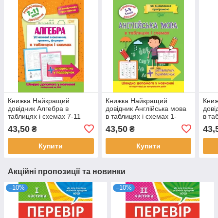
Книжка Найкращий
Книжка Найкращий
Кни
довідник Алгебра в
довідник Англійська мова
дові
таблицях і схемах 7-11
в таблицях і схемах 1-
в та
класи
4класи
11кл
43,50
43,50
43,
₴
₴
Купити
Купити
Акційні пропозиції та новинки
–10%
–10%