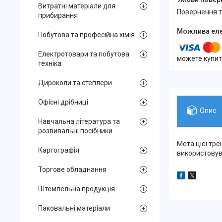
Витратні матеріали для
повернення 
прибирання
Побутова та професійна хімія
Електротовари та побутова
можете купит
техніка
Дироколи та степлери
Офісні дрібниці
Опис
Навчальна література та
розвивальні посібники
Мета цієї тр
Картографія
використовув
Торгове обладнання
Штемпельна продукція
Паковальні матеріали