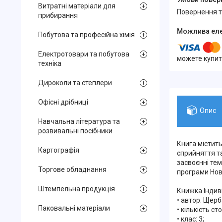
Витратні матеріали для
повернення 
прибирання
Побутова та професійна хімія
Електротовари та побутова
можете купит
техніка
Дироколи та степлери
Офісні дрібниці
Опис
Навчальна література та
розвивальні посібники
Книга містить
Картографія
сприйняття т
засвоєнні те
Торгове обладнання
програми Нов
Штемпельна продукція
Книжка Індиві
• автор: Щерба
Паковальні матеріали
• кількість сто
• клас: 3;