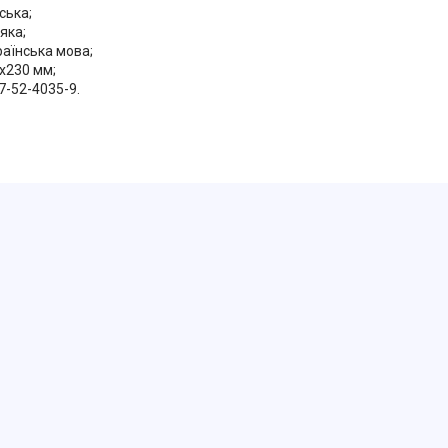
ська;
'яка;
раїнська мова;
x230 мм;
17-52-4035-9.