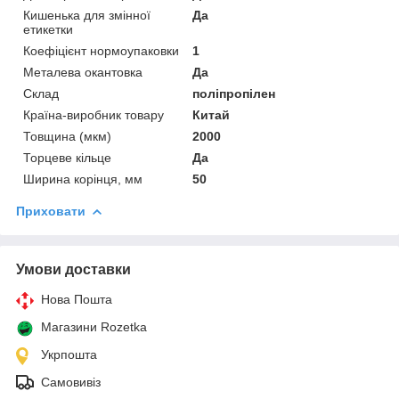
Кишенька для змінної
Да
етикетки
Коефіцієнт нормоупаковки
1
Металева окантовка
Да
Склад
поліпропілен
Країна-виробник товару
Китай
Товщина (мкм)
2000
Торцеве кільце
Да
Ширина корінця, мм
50
Приховати
Умови доставки
Нова Пошта
Магазини Rozetka
Укрпошта
Самовивіз