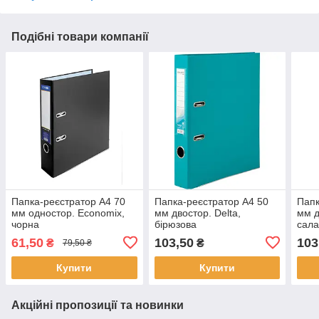
Подібні товари компанії
Папка-реєстратор А4 70
Папка-реєстратор А4 50
Папк
мм одностор. Economix,
мм двостор. Delta,
мм д
чорна
бірюзова
сала
61,50
103,50
103
₴
₴
79,50 ₴
Купити
Купити
Акційні пропозиції та новинки