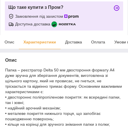
Що таке купити з Пром?
Замовлення під захистом
Доступна доставка
Опис
Характеристики
Доставка
Оплата
Умови 
Опис
Папка – реєстратор Delta 50 мм двостороння формату А4
дуже зручна для зберігання документів, виготовлена зі
щільного картону, який не провисає, не гнеться, не
тріскається та відмінно тримає форму. Основними важливими
характеристиками є:
• двостороннє поліпропіленове покриття: як всередині папки,
так і зовні;
• надійний арочний механізм;
• металеве покриття нижнього торця, що запобігає
пошкодженню поверхонь;
• кільце на корінці для зручного знімання папки з полки;