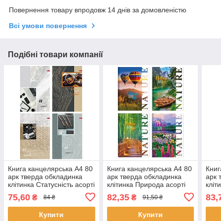
Повернення товару впродовж 14 днів за домовленістю
Всі умови повернення
Подібні товари компанії
Книга канцелярська А4 80
Книга канцелярська А4 80
Книг
арк тверда обкладинка
арк тверда обкладинка
арк 
клітинка Статусність асорті
клітинка Природа асорті
кліт
син
75,60
82,35
83,
₴
₴
84 ₴
91,50 ₴
Купити
Купити