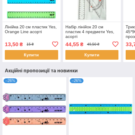
Лінійка 20 см пластик Yes,
Набір лінійок 20 см
Трик
Orange Line асорті
пластик 4 предмети Yes,
45*9
асорті
про
13,50
44,55
33,
₴
₴
15 ₴
49,50 ₴
Купити
Купити
Акційні пропозиції та новинки
–26%
–26%