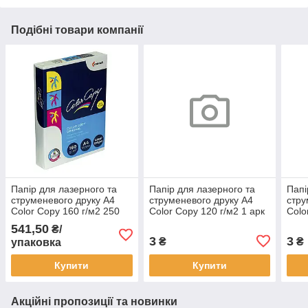
Подібні товари компанії
Папір для лазерного та
Папір для лазерного та
Папі
струменевого друку А4
струменевого друку А4
стру
Color Copy 160 г/м2 250
Color Copy 120 г/м2 1 арк
Colo
арк
541,50
₴/
3
3
₴
₴
упаковка
Купити
Купити
Акційні пропозиції та новинки