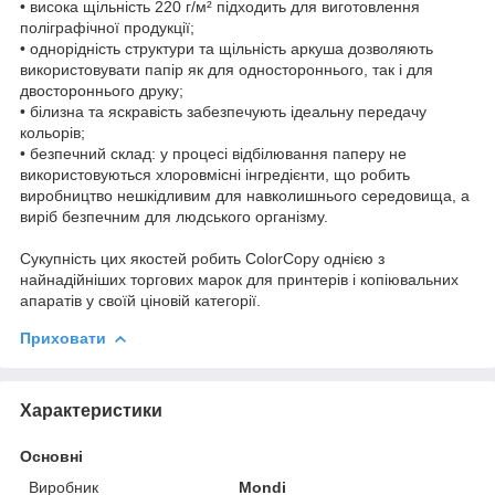
• висока щільність 220 г/м² підходить для виготовлення
поліграфічної продукції;
• однорідність структури та щільність аркуша дозволяють
використовувати папір як для одностороннього, так і для
двостороннього друку;
• білизна та яскравість забезпечують ідеальну передачу
кольорів;
• безпечний склад: у процесі відбілювання паперу не
використовуються хлоровмісні інгредієнти, що робить
виробництво нешкідливим для навколишнього середовища, а
виріб безпечним для людського організму.
Сукупність цих якостей робить ColorCopy однією з
найнадійніших торгових марок для принтерів і копіювальних
апаратів у своїй ціновій категорії.
Приховати
Характеристики
Основні
Виробник
Mondi