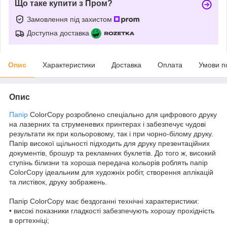
Що таке купити з Пром?
Замовлення під захистом
Доступна доставка
Опис
Характеристики
Доставка
Оплата
Умови п
Опис
Папір
ColorCopy розроблено спеціально для цифрового друку
на лазерних та струменевих принтерах і забезпечує чудові
результати як при кольоровому, так і при чорно-білому друку.
Папір високої щільності підходить для друку презентаційних
документів, брошур та рекламних буклетів. До того ж, високий
ступінь білизни та хороша передача кольорів роблять папір
ColorCopy ідеальним для художніх робіт, створення аплікацій
та листівок, друку зображень.
Папір ColorCopy має бездоганні технічні характеристики:
• високі показники гладкості забезпечують хорошу прохідність
в оргтехніці;