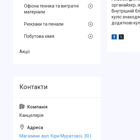
органайзер, 
Офісна техніка та витратні
Внутрішній бл
матеріали
куліс знаход
додаткові кул
Рюкзаки та пенали
Побутова хімія
Акції
Канцелярiя
Магазини: вул. Кіри Муратової, 30 |