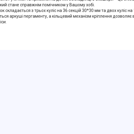
який стане справжнім помічником у Вашому хобі.
ок складається з трьох куліс на 36 секцій 30*30 мм та двох куліс на
яться аркуші пергаменту, а кільцевий механізм кріплення дозволяє
іси.