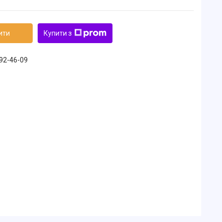
ити
Купити з
492-46-09