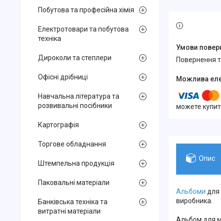
Побутова та професійна хімія
Електротовари та побутова
техніка
Дироколи та степлери
повернення 
Офісні дрібниці
Навчальна література та
розвивальні посібники
можете купит
Картографія
Торгове обладнання
Опис
Штемпельна продукція
Паковальні матеріали
Альбоми
для 
виробника.
Банківська техніка та
витратні матеріали
Альбом для мо