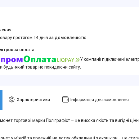
товару протягом 14 днів
за домовленістю
У компанії підключені елект
и будь-який товар не покидаючи сайту.
Характеристики
Інформація для замовлення
монет торгової марки Поліграфіст – це висока якість та вигідні ціни
нет у м’якій та приємній на дотик обкладинці з екошкіри – це стил