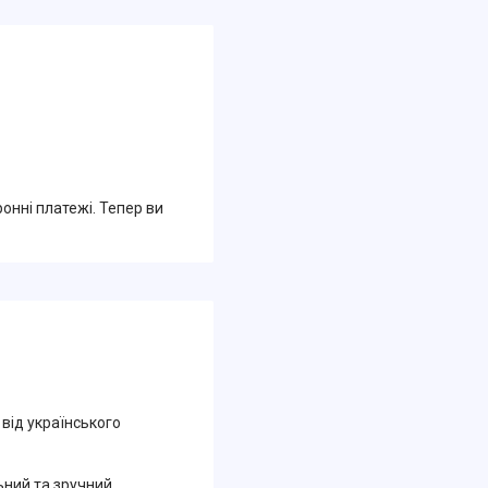
ронні платежі. Тепер ви
 від українського
ьний та зручний