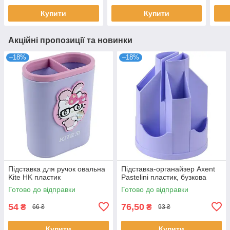
Купити
Купити
Акційні пропозиції та новинки
–18%
–18%
Підставка для ручок овальна
Підставка-органайзер Axent
Kite HK пластик
Pastelini пластик, бузкова
Готово до відправки
Готово до відправки
54
76,50
₴
₴
66 ₴
93 ₴
Купити
Купити