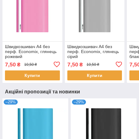
Швидкозшивач А4 без
Швидкозшивач А4 без
Швид
перф. Economix, глянець
перф. Economix, глянець
перф
рожевий
сірий
блак
7,50
7,50
7,5
₴
₴
10,50 ₴
10,50 ₴
Купити
Купити
Акційні пропозиції та новинки
–29%
–29%