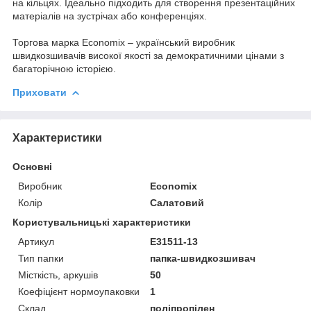
на кільцях. Ідеально підходить для створення презентаційних
матеріалів на зустрічах або конференціях.
Торгова марка Economix – український виробник
швидкозшивачів високої якості за демократичними цінами з
багаторічною історією.
Приховати
Характеристики
Основні
Виробник
Economix
Колір
Салатовий
Користувальницькі характеристики
Артикул
E31511-13
Тип папки
папка-швидкозшивач
Місткість, аркушів
50
Коефіцієнт нормоупаковки
1
Склад
поліпропілен