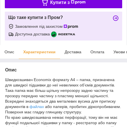
Купити з
Що таке купити з Пром?
Замовлення під захистом
Доступна доставка
Опис
Характеристики
Доставка
Оплата
Умови 
Опис
Швидкозшивач Economix формату А4 – папка, призначена
для швидкої підшивки до неї невеликих об’ємів документів.
Така папка має більш щільну непрозору задню частину та
прозору передню частину з пластику меншої щільності.
Всередині знаходяться два металевих вусика для притиску
документів в
файлах
або паперів, пробитих діркопробивачем.
Поверхня має гладку глянцеву структуру.
По краю швидкозшивача немає перфорації, тому він не має
функції подальшої підшивки у папку - реєстратор або папку