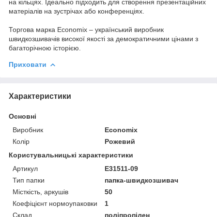
на кільцях. Ідеально підходить для створення презентаційних
матеріалів на зустрічах або конференціях.
Торгова марка Economix – український виробник
швидкозшивачів високої якості за демократичними цінами з
багаторічною історією.
Приховати
Характеристики
Основні
Виробник
Economix
Колір
Рожевий
Користувальницькі характеристики
Артикул
E31511-09
Тип папки
папка-швидкозшивач
Місткість, аркушів
50
Коефіцієнт нормоупаковки
1
Склад
поліпропілен