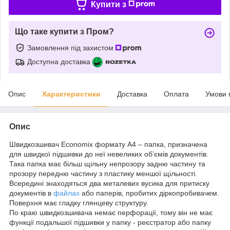
Купити з
Що таке купити з Пром?
Замовлення під захистом
Доступна доставка
Опис
Характеристики
Доставка
Оплата
Умови 
Опис
Швидкозшивач Economix формату А4 – папка, призначена
для швидкої підшивки до неї невеликих об’ємів документів.
Така папка має більш щільну непрозору задню частину та
прозору передню частину з пластику меншої щільності.
Всередині знаходяться два металевих вусика для притиску
документів в
файлах
або паперів, пробитих діркопробивачем.
Поверхня має гладку глянцеву структуру.
По краю швидкозшивача немає перфорації, тому він не має
функції подальшої підшивки у папку - реєстратор або папку