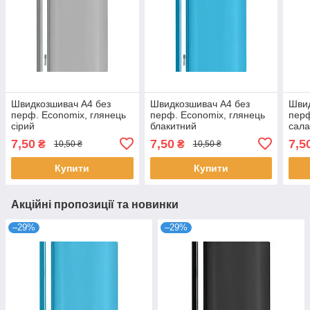
Швидкозшивач А4 без
Швидкозшивач А4 без
Швид
перф. Economix, глянець
перф. Economix, глянець
перф
сірий
блакитний
сала
7,50
7,50
7,5
₴
₴
10,50 ₴
10,50 ₴
Купити
Купити
Акційні пропозиції та новинки
–29%
–29%