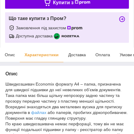
Купити з
Що таке купити з Пром?
Замовлення під захистом
Доступна доставка
Опис
Характеристики
Доставка
Оплата
Умови 
Опис
Швидкозшивач Economix формату А4 – папка, призначена
для швидкої підшивки до неї невеликих об’ємів документів.
Така папка має більш щільну непрозору задню частину та
прозору передню частину з пластику меншої щільності.
Всередині знаходяться два металевих вусика для притиску
документів в
файлах
або паперів, пробитих діркопробивачем.
Поверхня має гладку глянцеву структуру.
По краю швидкозшивача немає перфорації, тому він не має
функції подальшої підшивки у папку - реєстратор або папку