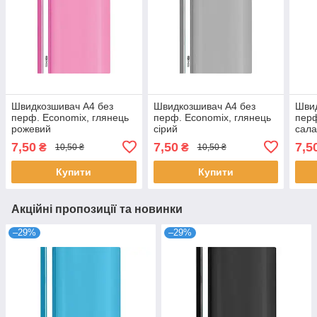
Швидкозшивач А4 без
Швидкозшивач А4 без
Швид
перф. Economix, глянець
перф. Economix, глянець
перф
рожевий
сірий
сала
7,50
7,50
7,5
₴
₴
10,50 ₴
10,50 ₴
Купити
Купити
Акційні пропозиції та новинки
–29%
–29%