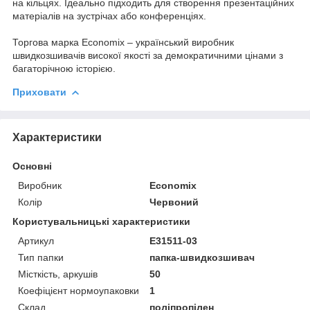
на кільцях. Ідеально підходить для створення презентаційних
матеріалів на зустрічах або конференціях.
Торгова марка Economix – український виробник
швидкозшивачів високої якості за демократичними цінами з
багаторічною історією.
Приховати
Характеристики
Основні
Виробник
Economix
Колір
Червоний
Користувальницькі характеристики
Артикул
E31511-03
Тип папки
папка-швидкозшивач
Місткість, аркушів
50
Коефіцієнт нормоупаковки
1
Склад
поліпропілен