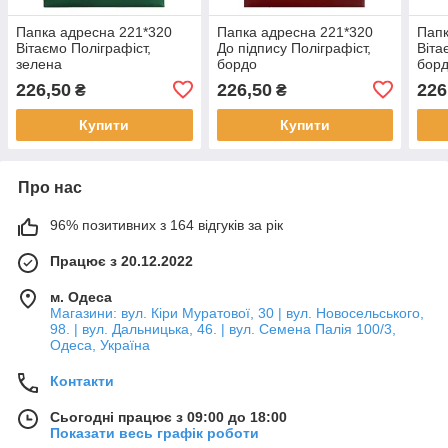
Папка адресна 221*320
Папка адресна 221*320
Папк
Вітаємо Поліграфіст,
До підпису Поліграфіст,
Віта
зелена
бордо
бор
226,50
226,50
226
₴
₴
Купити
Купити
Про нас
96% позитивних з 164 відгуків за рік
Працює з 20.12.2022
м. Одеса
Магазини: вул. Кіри Муратової, 30 | вул. Новосельського,
98. | вул. Дальницька, 46. | вул. Семена Палія 100/3,
Одеса, Україна
Контакти
Сьогодні працює з 09:00 до 18:00
Показати весь графік роботи