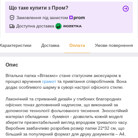
Що таке купити з Пром?
Замовлення під захистом
Доступна доставка
Характеристики
Доставка
Оплата
Умови повернення
Опис
Вітальна папка «Вітаємо» стане статусним аксесуаром в
процесі вручення
грамот
та привітання співробітників. Вона
додає особливого шарму в суворі настрої офісного стилю.
Лаконічний та стриманий дизайн у глибоких благородних
офісних тонах доповнений надписом, що виконаний за
допомогою технології фольгованого тиснення. Зносостійкий
матеріал обкладинки - бумвініл - дозволить кожній моделі
зберегти презентабельний вигляд впродовж тривалого часу.
Виробник завбачливо розробив розмір папки 22*32 см, що
більший за популярний формат для друку документів – А4,