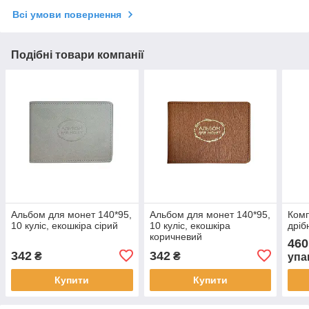
Всі умови повернення
Подібні товари компанії
Альбом для монет 140*95,
Альбом для монет 140*95,
Комп
10 куліс, екошкіра сірий
10 куліс, екошкіра
дріб
коричневий
460
342
342
₴
₴
упа
Купити
Купити