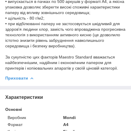
• випускається в пачках по 500 аркушів у форматі А4, а якісна
упаковка дозволяє зберегти високі споживчі характеристики
паперу від впливу зовнішнього середовища;
• щільність - 80 г/м2;
• при відбілюванні паперу не застосовується шкідливий для
здоров'я людини хлор, замість чого впроваджена прогресивна
технологія з використанням активного кисню (це дозволило
істотно знизити рівень забруднення навколишнього
середовища і безпеку виробництва).
За сукупністю цих факторів Maestro Standard вважається
найбезпечнішим, надійним і економічним папером для
принтерів і копіювальних апаратів у своїй ціновій категорії.
Приховати
Характеристики
Основні
Виробник
Mondi
Формат
A4