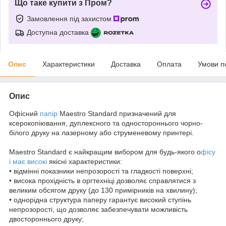
Що таке купити з Пром?
Замовлення під захистом
Доступна доставка
Опис
Характеристики
Доставка
Оплата
Умови п
Опис
Офісний
папір
Maestro Standard призначений для
ксерокопіювання, дуплексного та одностороннього чорно-
білого друку на лазерному або струменевому принтері.
Maestro Standard є найкращим вибором для будь-якого о
фісу
і має високі
якісні характеристики:
• відмінні показники непрозорості та гладкості поверхні;
• висока прохідність в оргтехніці дозволяє справлятися з
великим обсягом друку (до 130 примірників на хвилину);
• однорідна структура паперу гарантує високий ступінь
непрозорості, що дозволяє забезпечувати можливість
двостороннього друку;