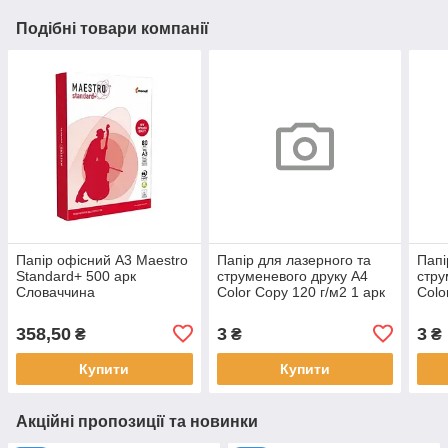
Подібні товари компанії
Папір офісний A3 Maestro
Папір для лазерного та
Папі
Standard+ 500 арк
струменевого друку А4
стру
Словаччина
Color Copy 120 г/м2 1 арк
Colo
358,50
3
3
₴
₴
₴
Купити
Купити
Акційні пропозиції та новинки